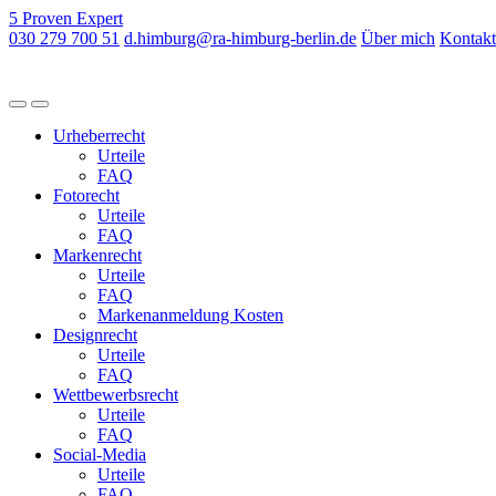
5
Proven
Expert
030 279 700 51
d.himburg@ra-himburg-berlin.de
Über mich
Kontakt
Urheberrecht
Urteile
FAQ
Fotorecht
Urteile
FAQ
Markenrecht
Urteile
FAQ
Markenanmeldung Kosten
Designrecht
Urteile
FAQ
Wettbewerbsrecht
Urteile
FAQ
Social-Media
Urteile
FAQ