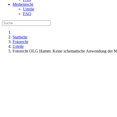
Medienrecht
Urteile
FAQ
Startseite
Fotorecht
Urteile
Fotorecht OLG Hamm: Keine schematische Anwendung der MF
Fotorecht OLG Hamm: Keine s
Fotoklau im Internet
21. März 2014
Das OLG Hamm hat mit Urteil vom 13.02.2014 entschieden, dass di
Ausgangspunkt herangezogen werden kann, in einem zweiten Schritt je
Sachverhalt