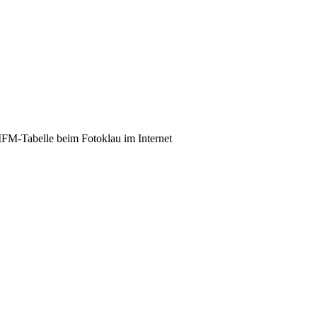
M-Tabelle beim Fotoklau im Internet
chematische Anwendung der MF
e MFM-Tabelle im Rahmen der Schätzung eines Schadensersatzes wegen
doch zu prüfen ist, ob das konkrete Foto tatsächlich am Markt entspre