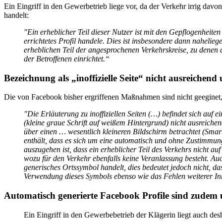
Ein Eingriff in den Gewerbetrieb liege vor, da der Verkehr irrig dav
handelt:
"Ein erheblicher Teil dieser Nutzer ist mit den Gepflogenheiten
errichtetes Profil handele. Dies ist insbesondere dann nahelieg
erheblichen Teil der angesprochenen Verkehrskreise, zu denen 
der Betroffenen einrichtet.“
Bezeichnung als „inoffizielle Seite“ nicht ausreiche
Die von Facebook bisher ergriffenen Maßnahmen sind nicht geeginet, 
"Die Erläuterung zu inoffiziellen Seiten (…) befindet sich auf 
(kleine graue Schrift auf weißem Hintergrund) nicht ausreichen
über einen … wesentlich kleineren Bildschirm betrachtet (Smartp
enthält, dass es sich um eine automatisch und ohne Zustimmung 
auszugehen ist, dass ein erheblicher Teil des Verkehrs nicht 
wozu für den Verkehr ebenfalls keine Veranlassung besteht. Auc
generisches Ortssymbol handelt, dies bedeutet jedoch nicht, das
Verwendung dieses Symbols ebenso wie das Fehlen weiterer Inh
Automatisch generierte Facebook Profile sind zudem 
Ein Eingriff in den Gewerbebetrieb der Klägerin liegt auch desh