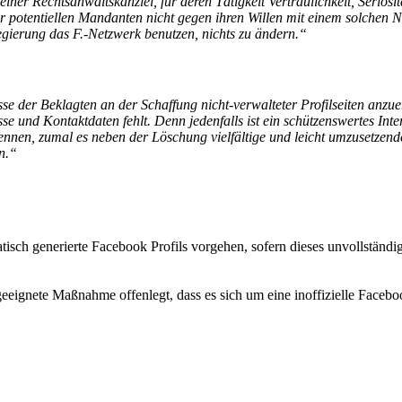
einer Rechtsanwaltskanzlei, für deren Tätigkeit Vertraulichkeit, Serio
der potentiellen Mandanten nicht gegen ihren Willen mit einem solche
ierung das F.-Netzwerk benutzen, nichts zu ändern.“
sse der Beklagten an der Schaffung nicht-verwalteter Profilseiten anzue
e und Kontaktdaten fehlt. Denn jedenfalls ist ein schützenswertes Int
kennen, zumal es neben der Löschung vielfältige und leicht umzusetzend
n.“
h generierte Facebook Profils vorgehen, sofern dieses unvollständig i
ignete Maßnahme offenlegt, dass es sich um eine inoffizielle Faceboo