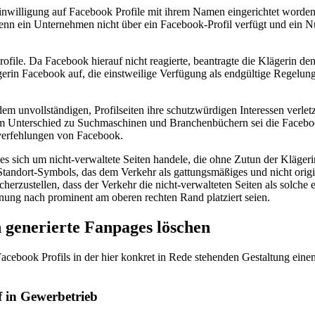
e Einwilligung auf Facebook Profile mit ihrem Namen eingerichtet worde
enn ein Unternehmen nicht über ein Facebook-Profil verfügt und ein N
file. Da Facebook hierauf nicht reagierte, beantragte die Klägerin den
erin Facebook auf, die einstweilige Verfügung als endgültige Regelung z
m unvollständigen, Profilseiten ihre schutzwürdigen Interessen verletz
 Im Unterschied zu Suchmaschinen und Branchenbüchern sei die Faceboo
zverfehlungen von Facebook.
es sich um nicht-verwaltete Seiten handele, die ohne Zutun der Klägeri
tandort-Symbols, das dem Verkehr als gattungsmäßiges und nicht origi
rzustellen, dass der Verkehr die nicht-verwalteten Seiten als solche e
inung nach prominent am oberen rechten Rand platziert seien.
generierte Fanpages löschen
acebook Profils in der hier konkret in Rede stehenden Gestaltung einen
f in Gewerbetrieb