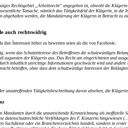
 einziges Rechtsgebiet „Arbeitsrecht“ angegeben ist, obwohl die Kläge
e wesentliche Tatsache, nämlich das Tätigkeitsfeld der Klägerin, in die
abgehalten werden, die Mandatierung der Klägerin in Betracht zu zie
le auch rechtswidrig
da ihre Ìnteressen höher zu bewerten seien als die von Facebook:
ig, wenn das Schutzinteresse des Betroffenen die schutzwürdigen Bela
all zugunsten der Klägerin aus. Das Recht am eingerichteten und ausge
 durch inhaltlich unrichtige Informationen geschwächt wird und ander
nsicht betroffen, ohne dass dem schutzwürdige Interessen der Beklagte
er unzutreffenden Tätigkeitsbeschreibung davon absehen, die Klägerin 
enz
 Mandanten durch die unzureichende Kennzeichnung als inoffizielle Se
 datenschutzrechtliche Verfehlungen des F. Konzerns hingewiesen (…) 
en Suchdienst oder ein Branchenverzeichnis handelt, sondern in erster L