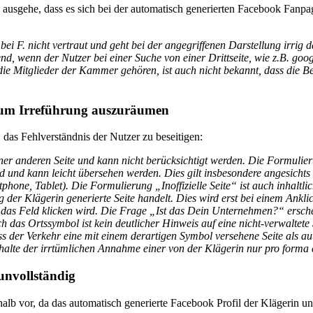
on ausgehe, dass es sich bei der automatisch generierten Facebook Fanpa
 bei F. nicht vertraut und geht bei der angegriffenen Darstellung irri
end, wenn der Nutzer bei einer Suche von einer Drittseite, wie z.B. goog
die Mitglieder der Kammer gehören, ist auch nicht bekannt, dass die B
nd um Irreführung auszuräumen
das Fehlverständnis der Nutzer zu beseitigen:
einer anderen Seite und kann nicht berücksichtigt werden. Die Formulieru
d und kann leicht übersehen werden. Dies gilt insbesondere angesichts 
hone, Tablet). Die Formulierung „Inoffizielle Seite“ ist auch inhaltlic
der Klägerin generierte Seite handelt. Dies wird erst bei einem Anklic
auf das Feld klicken wird. Die Frage „Ist das Dein Unternehmen?“ ersch
h das Ortssymbol ist kein deutlicher Hinweis auf eine nicht-verwaltet
s der Verkehr eine mit einem derartigen Symbol versehene Seite als aut
alte der irrtümlichen Annahme einer von der Klägerin nur pro forma er
unvollständig
alb vor, da das automatisch generierte Facebook Profil der Klägerin unv