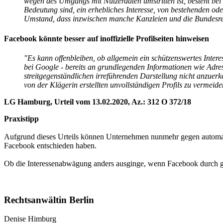
wegen des Umgangs mit Nutzerdaten umstritten ist, besteht bei 
Bedeutung sind, ein erhebliches Interesse, von bestehenden o
Umstand, dass inzwischen manche Kanzleien und die Bundesreg
Facebook könnte besser auf inoffizielle Profilseiten hinweisen
"Es kann offenbleiben, ob allgemein ein schützenswertes Intere
bei Google - bereits an grundlegenden Informationen wie Adress
streitgegenständlichen irreführenden Darstellung nicht anzuer
von der Klägerin erstellten unvollständigen Profils zu vermeide
LG Hamburg, Urteil vom 13.02.2020, Az.: 312 O 372/18
Praxistipp
Aufgrund dieses Urteils können Unternehmen nunmehr gegen automatisc
Facebook entschieden haben.
Ob die Interessenabwägung anders ausginge, wenn Facebook durch gee
Rechtsanwältin Berlin
Denise Himburg