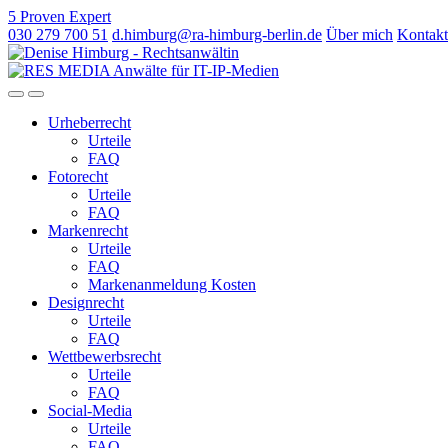
5
Proven
Expert
030 279 700 51
d.himburg@ra-himburg-berlin.de
Über mich
Kontakt
Urheberrecht
Urteile
FAQ
Fotorecht
Urteile
FAQ
Markenrecht
Urteile
FAQ
Markenanmeldung Kosten
Designrecht
Urteile
FAQ
Wettbewerbsrecht
Urteile
FAQ
Social-Media
Urteile
FAQ