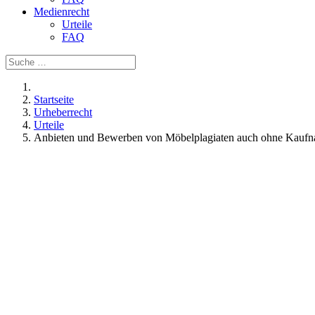
Medienrecht
Urteile
FAQ
Startseite
Urheberrecht
Urteile
Anbieten und Bewerben von Möbelplagiaten auch ohne Kaufna
Anbieten und Bewerben von Mö
urheberrechtswidrig
31. Mai 2015
Der EuGH hat mit Urteil vom 13.5.2015 entschieden, dass der Inhabe
Erwerb von Plagiaten oder hierauf abzielende Werbung auch dann ve
der Union gekommen ist.