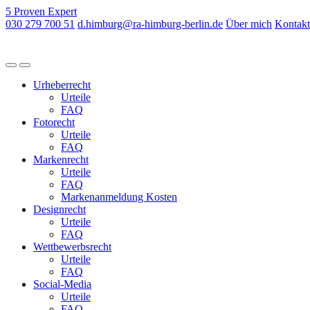
5
Proven
Expert
030 279 700 51
d.himburg@ra-himburg-berlin.de
Über mich
Kontakt
Urheberrecht
Urteile
FAQ
Fotorecht
Urteile
FAQ
Markenrecht
Urteile
FAQ
Markenanmeldung Kosten
Designrecht
Urteile
FAQ
Wettbewerbsrecht
Urteile
FAQ
Social-Media
Urteile
FAQ