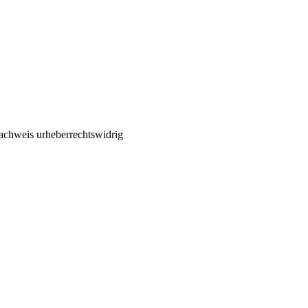
chweis urheberrechtswidrig
belplagiaten auch ohne Kaufnac
r des ausschließlichen Verbreitungsrechts an einem urheberrechtlich 
rbieten kann, wenn er nicht nachweisen kann, dass es aufgrund der W